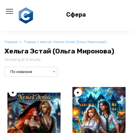
Перейти
к
Сфера
содержанию
Главная
Товары с меткой «Хельга Эстай (Ольга Миронова)»
Хельга Эстай (Ольга Миронова)
Showing all 3 results