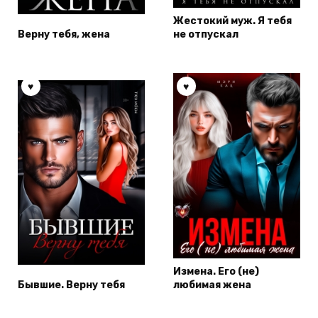
Жестокий муж. Я тебя
Верну тебя, жена
не отпускал
Измена. Его (не)
Бывшие. Верну тебя
любимая жена