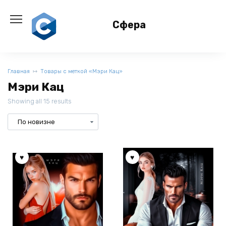
Перейти
к
Сфера
содержанию
Главная
Товары с меткой «Мэри Кац»
Мэри Кац
Showing all 15 results