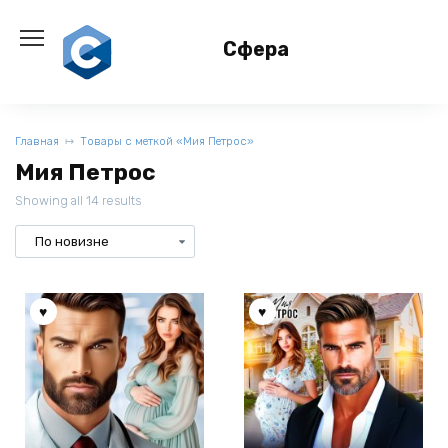
Перейти
к
Сфера
содержанию
Главная
Товары с меткой «Мия Петрос»
Мия Петрос
Showing all 14 results