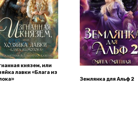
гнанная князем, или
зяйка лавки «Блага из
лока»
Землянка для Альф 2