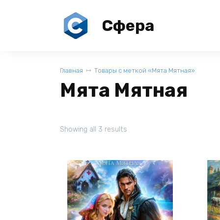
Перейти
к
Сфера
содержанию
Главная
Товары с меткой «Мята Мятная»
Мята Мятная
Showing all 3 results