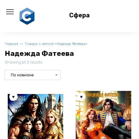
Перейти
к
Сфера
содержанию
Главная
Товары с меткой «Надежда Фатеева»
Надежда Фатеева
Showing all 3 results