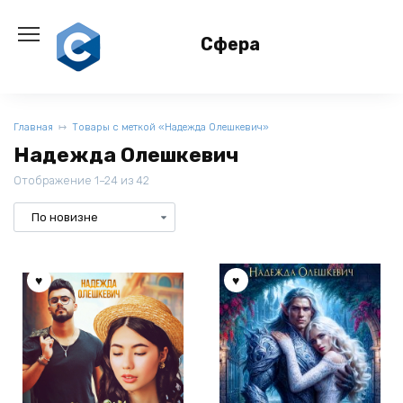
Перейти
к
Сфера
содержанию
Главная
Товары с меткой «Надежда Олешкевич»
Надежда Олешкевич
Отображение 1–24 из 42