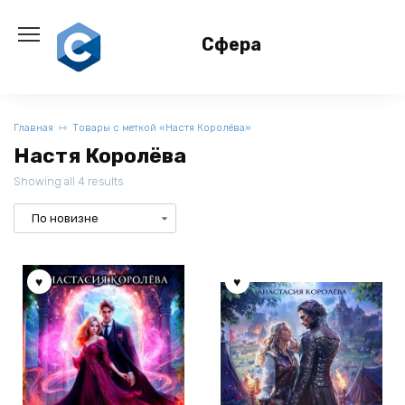
Перейти
к
Сфера
содержанию
Главная
Товары с меткой «Настя Королёва»
Настя Королёва
Showing all 4 results