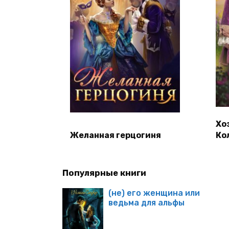
Хо
Желанная герцогиня
Ко
Популярные книги
(не) его женщина или
ведьма для альфы