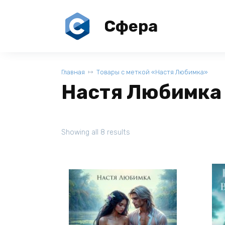
Перейти
к
Сфера
содержанию
Главная
Товары с меткой «Настя Любимка»
Настя Любимка
Showing all 8 results