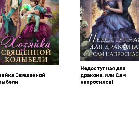
Недоступная для
зяйка Священной
дракона, или Сам
лыбели
напросился!