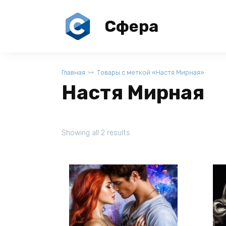
Перейти
к
Сфера
содержанию
Главная
Товары с меткой «Настя Мирная»
Настя Мирная
Showing all 2 results