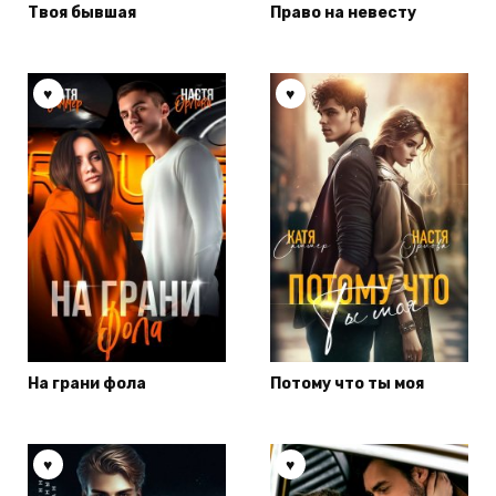
Твоя бывшая
Право на невесту
На грани фола
Потому что ты моя