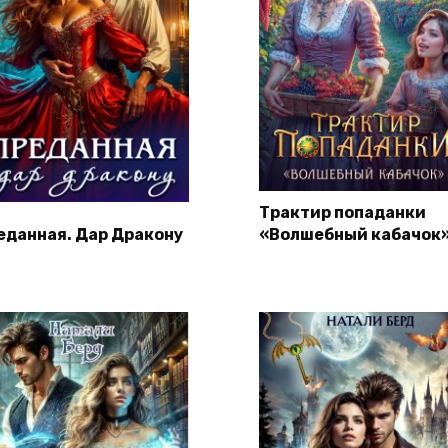
Трактир попаданки
еданная. Дар Дракону
«Волшебный кабачок