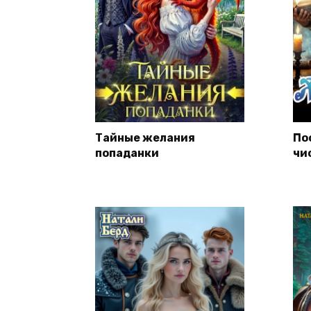
Тайные желания
По
попаданки
чи