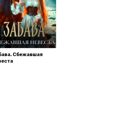
бава. Сбежавшая
веста