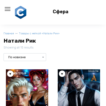
Перейти
к
Сфера
содержанию
Главная
Товары с меткой «Натали Рик»
Натали Рик
Showing all 15 results