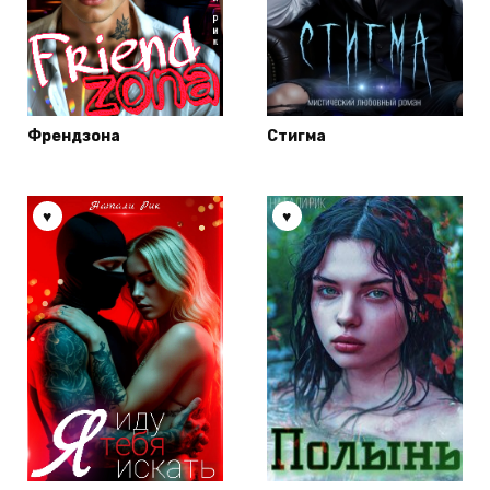
Френдзона
Стигма