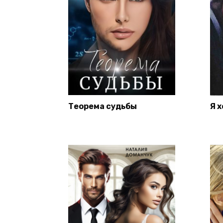
Теорема судьбы
Я х