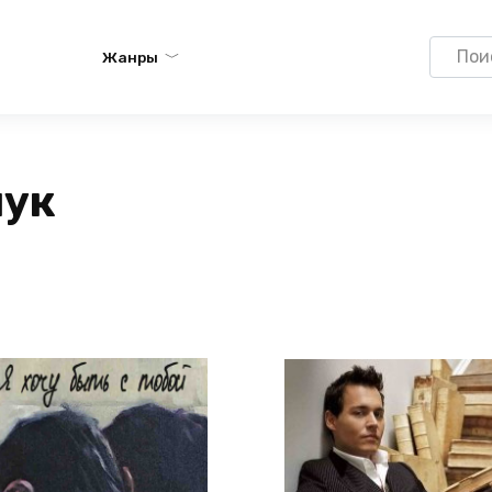
Search
Жанры
for:
чук