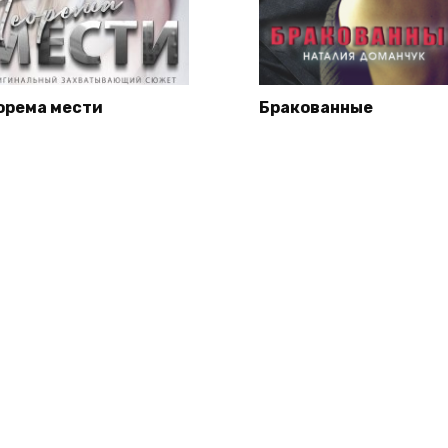
орема мести
Бракованные