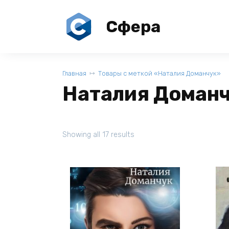
Перейти
к
Сфера
содержанию
Главная
Товары с меткой «Наталия Доманчук»
Наталия Доман
Showing all 17 results