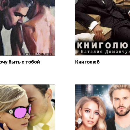
очу быть с тобой
Книголюб