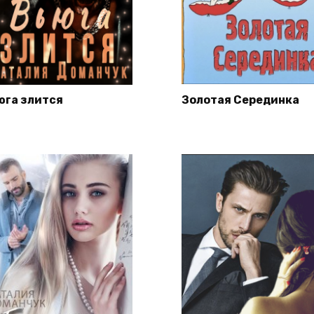
юга злится
Золотая Серединка