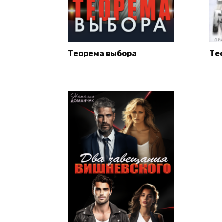
Теорема выбора
Те