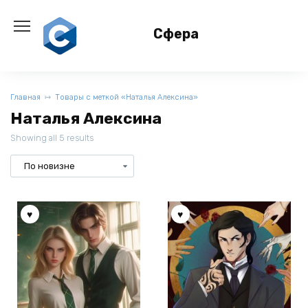
Перейти
к
Сфера
содержанию
Главная
Товары с меткой «Наталья Алексина»
Наталья Алексина
Showing all 5 results