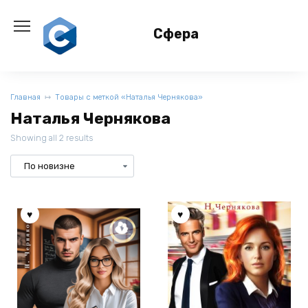
Перейти
к
Сфера
содержанию
Главная
Товары с меткой «Наталья Чернякова»
Наталья Чернякова
Showing all 2 results