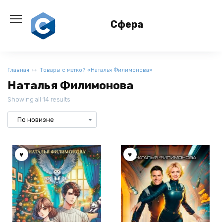
Перейти
к
Сфера
содержанию
Главная
Товары с меткой «Наталья Филимонова»
Наталья Филимонова
Showing all 14 results