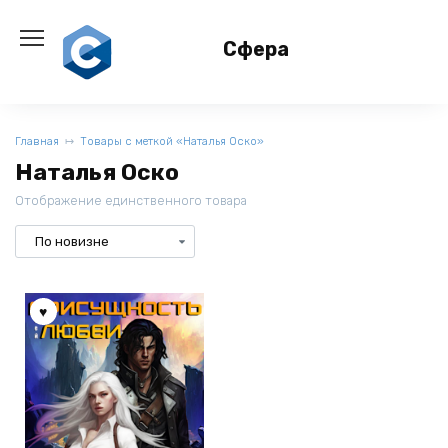
Перейти
к
Сфера
содержанию
Главная
Товары с меткой «Наталья Оско»
Наталья Оско
Отображение единственного товара