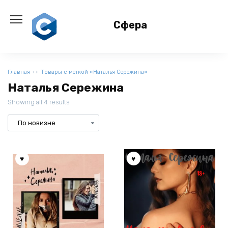
Перейти
к
Сфера
содержанию
Главная
Товары с меткой «Наталья Сережина»
Наталья Сережина
Showing all 4 results