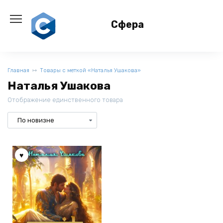
Перейти
к
Сфера
содержанию
Главная
Товары с меткой «Наталья Ушакова»
Наталья Ушакова
Отображение единственного товара