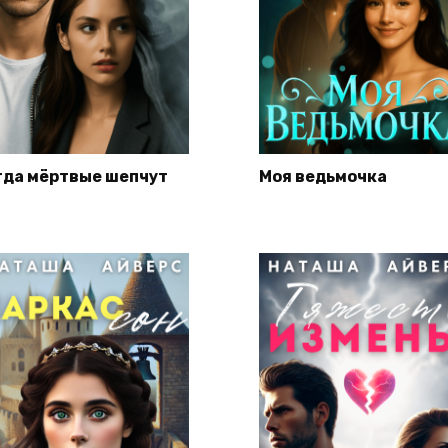
гда мёртвые шепчут
Моя ведьмочка