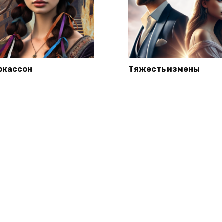
ркассон
Тяжесть измены