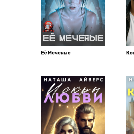
Её Меченые
Ко