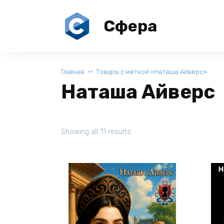
Перейти
к
Сфера
содержанию
Главная
Товары с меткой «Наташа Айверс»
Наташа Айверс
Showing all 11 results