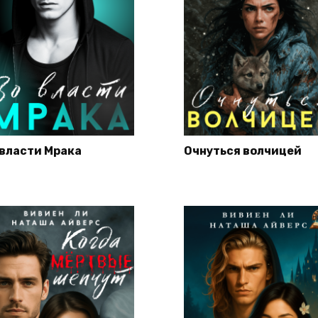
 власти Мрака
Очнуться волчицей