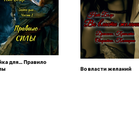
йка для… Правило
лы
Во власти желаний