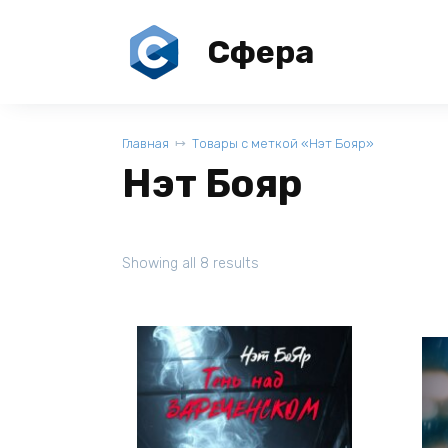
Перейти
к
Сфера
содержанию
Главная
Товары с меткой «Нэт Бояр»
Нэт Бояр
Showing all 8 results