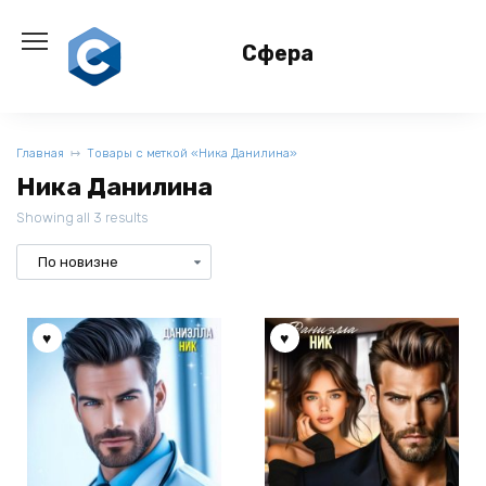
Перейти
к
Сфера
содержанию
Главная
Товары с меткой «Ника Данилина»
Ника Данилина
Showing all 3 results