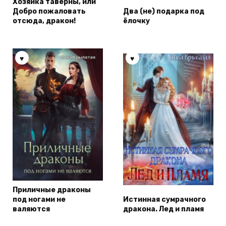
Хозяйка таверны, или
Добро пожаловать
Два (не) подарка под
отсюда, дракон!
ёлочку
Приличные драконы
под ногами не
Истинная сумрачного
валяются
дракона. Лед и пламя