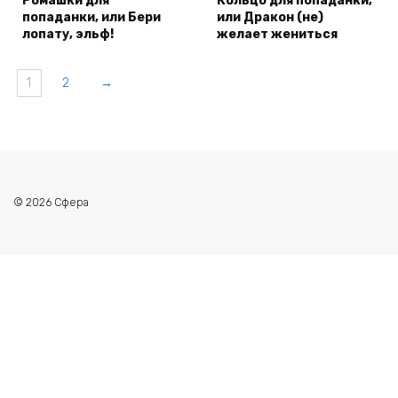
Ромашки для
Кольцо для попаданки,
попаданки, или Бери
или Дракон (не)
лопату, эльф!
желает жениться
1
2
→
© 2026 Сфера