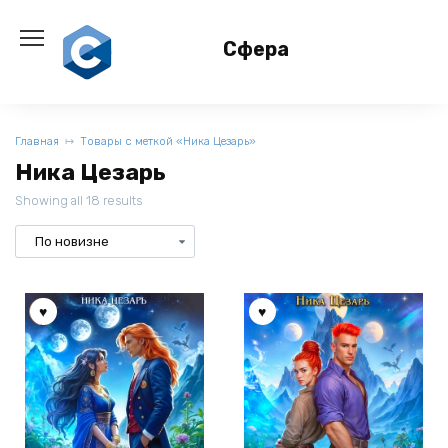
Перейти
к
Сфера
содержанию
Главная
Товары с меткой «Ника Цезарь»
Ника Цезарь
Showing all 18 results