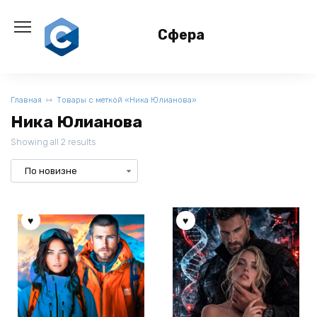
Перейти
к
Сфера
содержанию
Главная
Товары с меткой «Ника Юлианова»
Ника Юлианова
Showing all 2 results