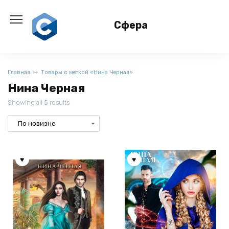
Перейти
к
Сфера
содержанию
Главная
Товары с меткой «Нина Черная»
Нина Черная
Showing all 5 results