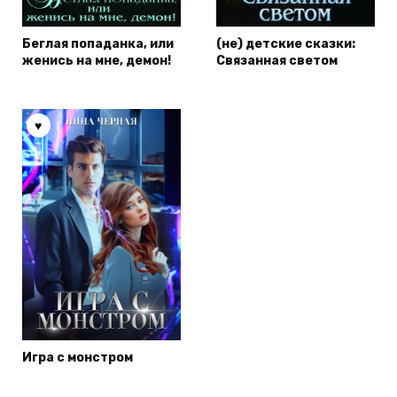
Беглая попаданка, или
(не) детские сказки:
женись на мне, демон!
Связанная светом
Игра с монстром