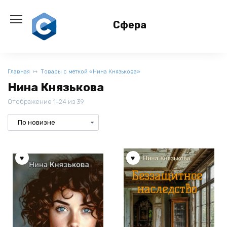
Перейти
к
Сфера
содержанию
Главная
Товары с меткой «Нина Князькова»
Нина Князькова
Отображение 1–24 из 39