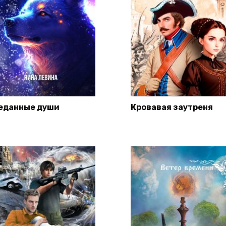
еданные души
Кровавая заутреня