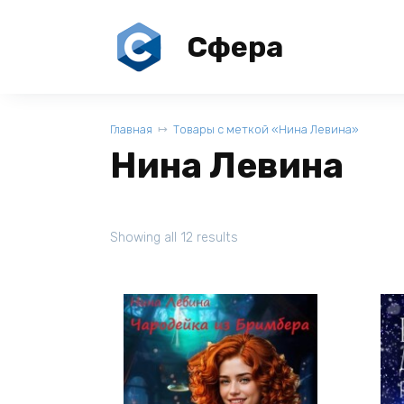
Перейти
к
Сфера
содержанию
Главная
Товары с меткой «Нина Левина»
Нина Левина
Showing all 12 results