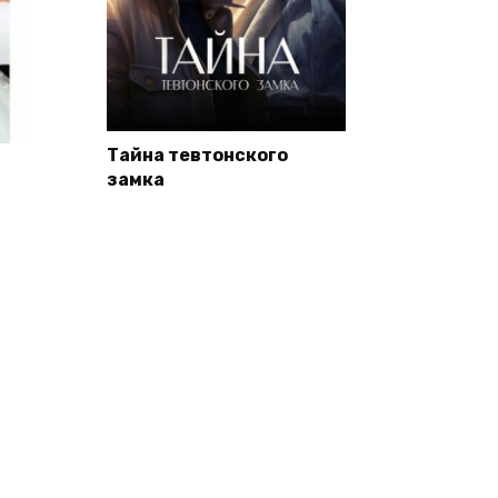
Тайна тевтонского
замка