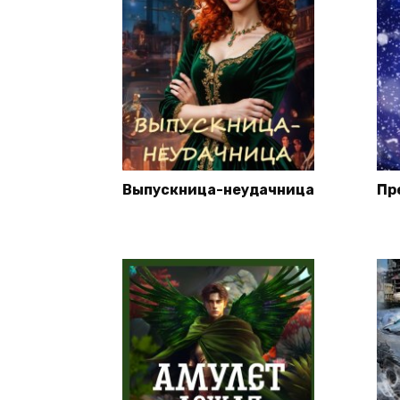
Выпускница-неудачница
Пр