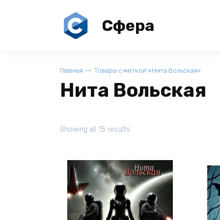
Перейти
к
Сфера
содержанию
Главная
Товары с меткой «Нита Вольская»
Нита Вольская
Showing all 15 results