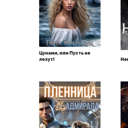
Цунами, или Пусть не
лезут!
Не