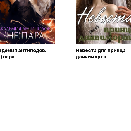
адемия антиподов.
Невеста для принца
) пара
данвиморта