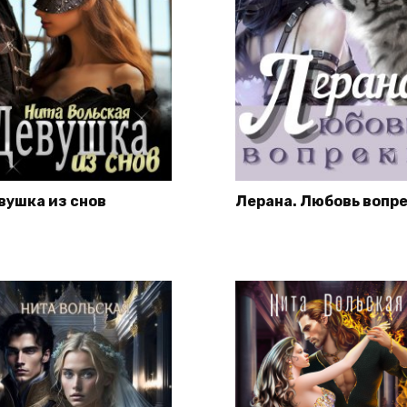
вушка из снов
Лерана. Любовь вопр