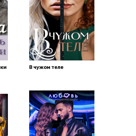
еки
В чужом теле