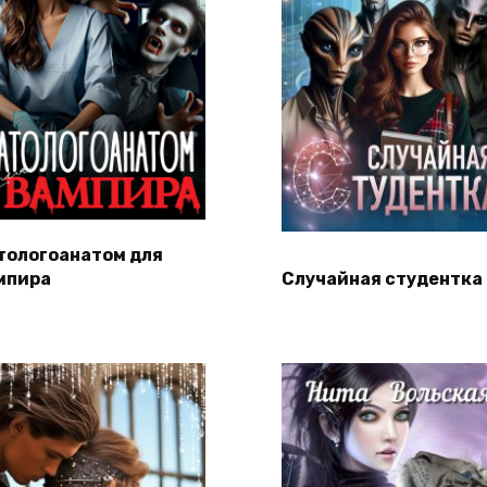
тологоанатом для
мпира
Случайная студентка