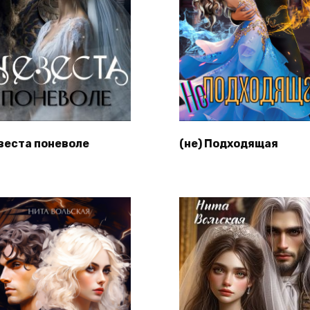
веста поневоле
(не) Подходящая