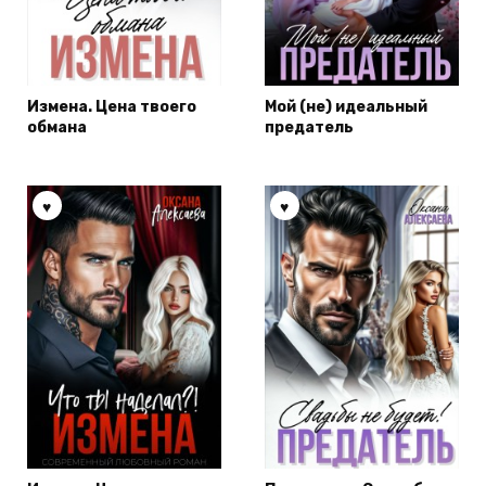
Измена. Цена твоего
Мой (не) идеальный
обмана
предатель