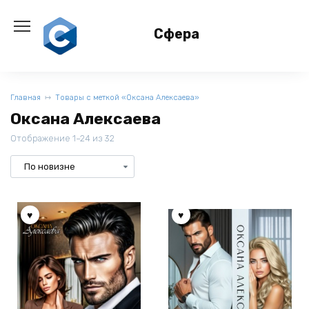
Перейти
к
Сфера
содержанию
Главная
Товары с меткой «Оксана Алексаева»
Оксана Алексаева
Отображение 1–24 из 32