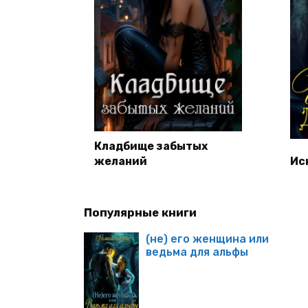
Кладбище забытых
желаний
Ис
Популярные книги
(не) его женщина или
ведьма для альфы