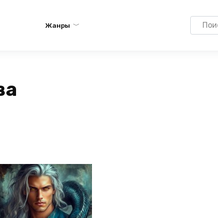
Search
Жанры
for:
ва