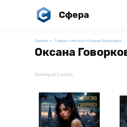
Перейти
к
Сфера
содержанию
Главная
Товары с меткой «Оксана Говоркова»
Оксана Говорко
Showing all 2 results