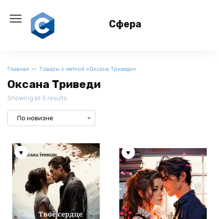
Перейти
к
Сфера
содержанию
Главная
Товары с меткой «Оксана Триведи»
Оксана Триведи
Showing all 5 results