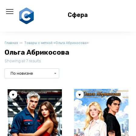
Перейти
к
Сфера
содержанию
Главная
Товары с меткой «Ольга Абрикосова»
Ольга Абрикосова
Showing all 7 results