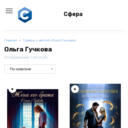
Перейти
к
Сфера
содержанию
Главная
Товары с меткой «Ольга Гучкова»
Ольга Гучкова
Отображение 1–24 из 25