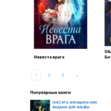
Об
Невеста врага
Би
1
2
3
→
Популярные книги
(не) его женщина или
ведьма для альфы