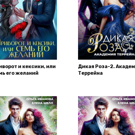
иворот и кексики, или
Дикая Роза-2. Акаде
мь его желаний
Террейна