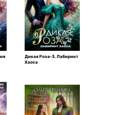
мия
Дикая Роза-3. Лабиринт
Хаоса