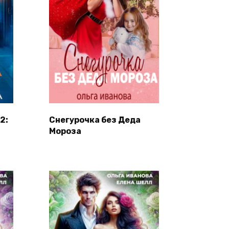
2:
Снегурочка без Деда
Мороза