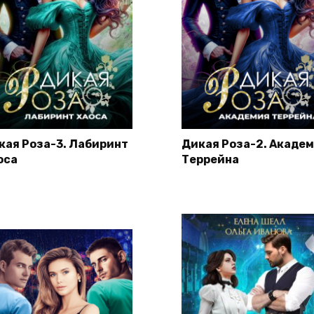
кая Роза-3. Лабиринт
Дикая Роза-2. Акаде
оса
Террейна