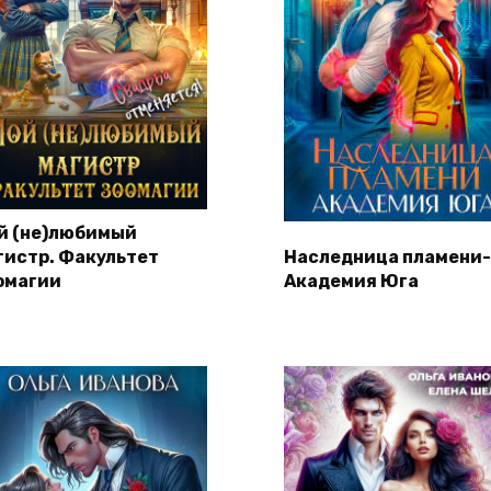
й (не)любимый
гистр. Факультет
Наследница пламени-
омагии
Академия Юга