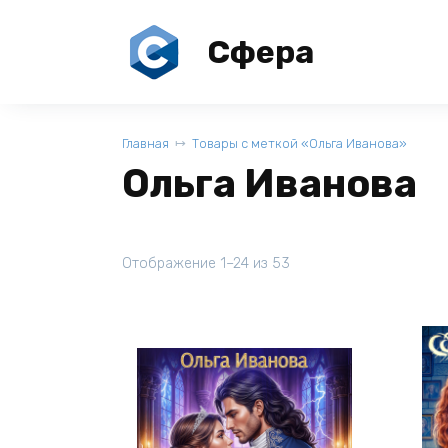
Перейти
к
Сфера
содержанию
Главная
Товары с меткой «Ольга Иванова»
Ольга Иванова
Отображение 1–24 из 53