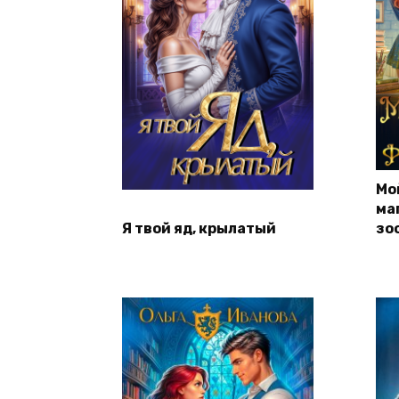
Мо
ма
Я твой яд, крылатый
зо