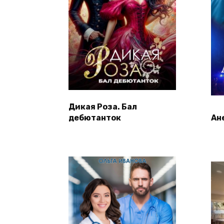
Дикая Роза. Бал
дебютанток
Ан