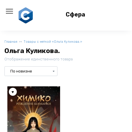
Перейти
к
Сфера
содержанию
Главная
Товары с меткой «Ольга Куликова.»
Ольга Куликова.
Отображение единственного товара