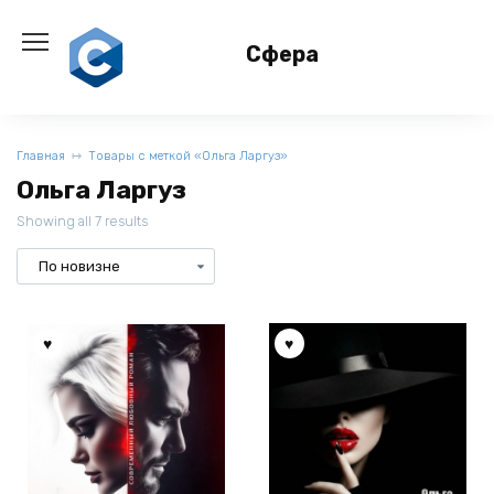
Перейти
к
Сфера
содержанию
Главная
Товары с меткой «Ольга Ларгуз»
Ольга Ларгуз
Showing all 7 results