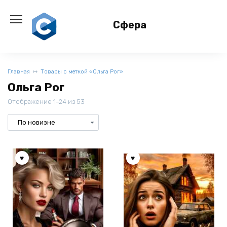
Перейти
к
Сфера
содержанию
Главная
Товары с меткой «Ольга Рог»
Ольга Рог
Отображение 1–24 из 53