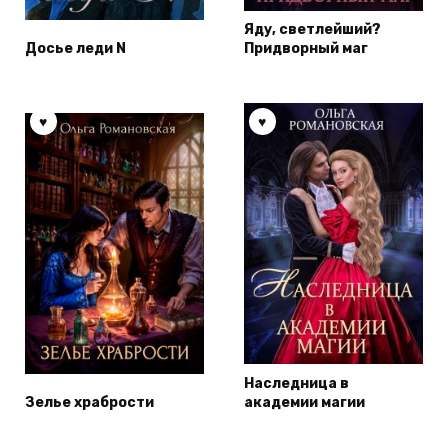
Яду, светлейший?
Досье леди N
Придворный маг
Наследница в
Зелье храбрости
академии магии