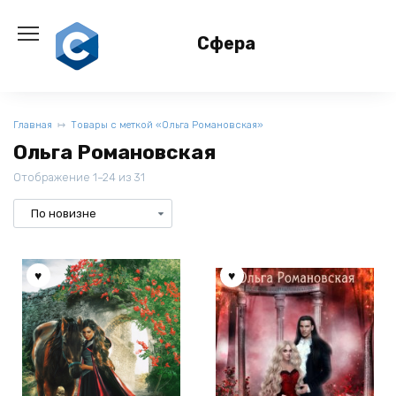
Перейти
к
Сфера
содержанию
Главная
Товары с меткой «Ольга Романовская»
Ольга Романовская
Отображение 1–24 из 31