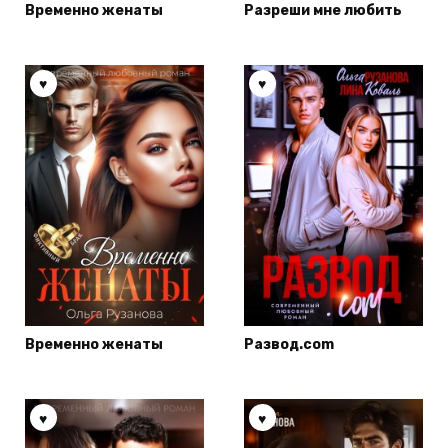
Временно женаты
Разреши мне любить
Временно женаты
Развод.com