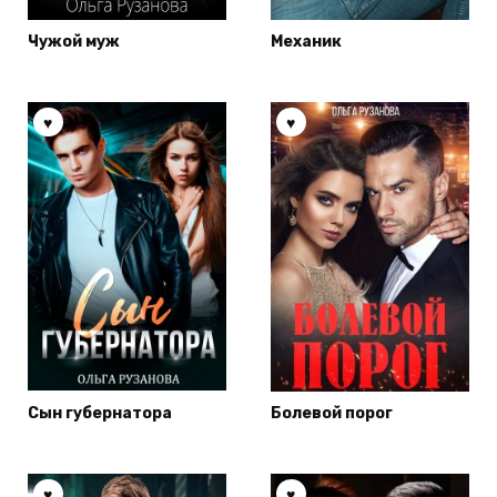
Чужой муж
Механик
Сын губернатора
Болевой порог