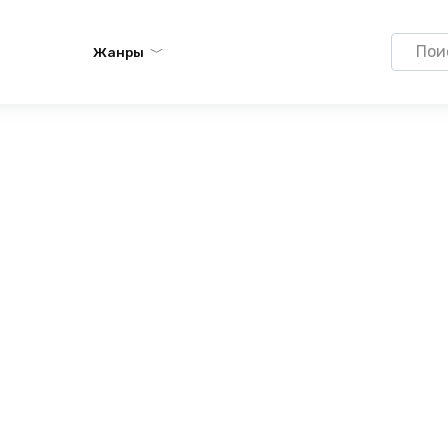
Search
Жанры
for: