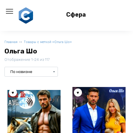
Перейти
к
Сфера
содержанию
Главная
Товары с меткой «Ольга Шо»
Ольга Шо
Отображение 1–24 из 117