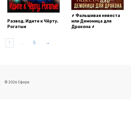
⸙ Фальшивая невеста
Развод. Идите к Чёрту,
или Демоница для
Рогатые
Дракона ⸙
1
…
5
→
© 2026 Сфера