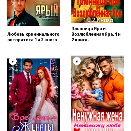
Пленница Яра и
Любовь криминального
Возлюбленная Яра. 1 и
авторитета 1 и 2 книга
2 книга.