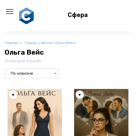
Перейти
к
Сфера
содержанию
Главная
Товары с меткой «Ольга Вейс»
Ольга Вейс
Showing all 6 results