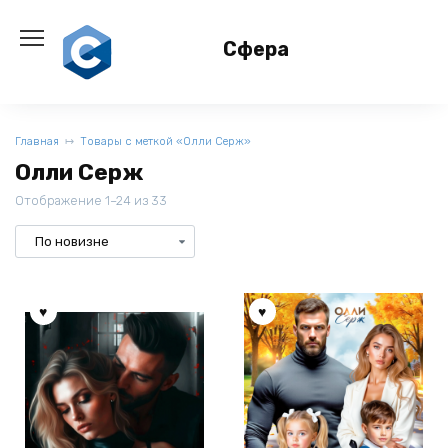
Перейти
к
Сфера
содержанию
Главная
Товары с меткой «Олли Серж»
Олли Серж
Отображение 1–24 из 33