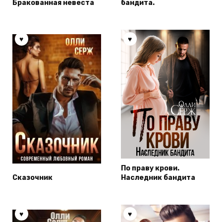
Бракованная невеста
бандита.
По праву крови.
Сказочник
Наследник бандита