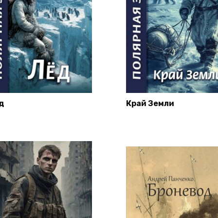
д
Край Земли