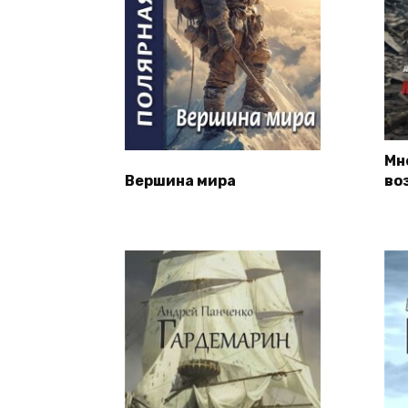
Мн
Вершина мира
во