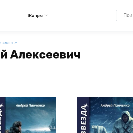
Search
Жанры
for:
ексеевич»
й Алексеевич