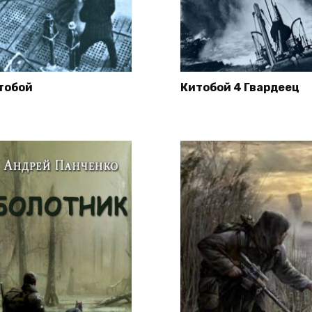
тобой
Китобой 4 Гвардеец