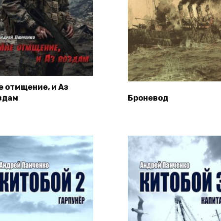
е отмщение, и Аз
здам
Броневод