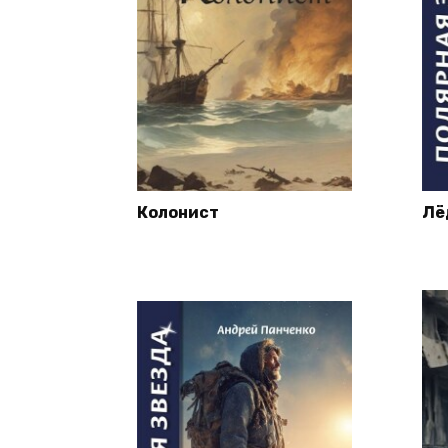
Колонист
Лё