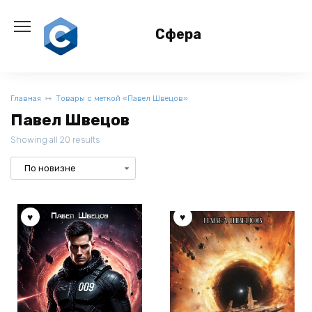
Перейти
к
Сфера
содержанию
Главная
Товары с меткой «Павел Швецов»
Павел Швецов
Showing all 20 results