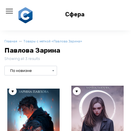
Перейти
к
Сфера
содержанию
Главная
Товары с меткой «Павлова Зарина»
Павлова Зарина
Showing all 3 results