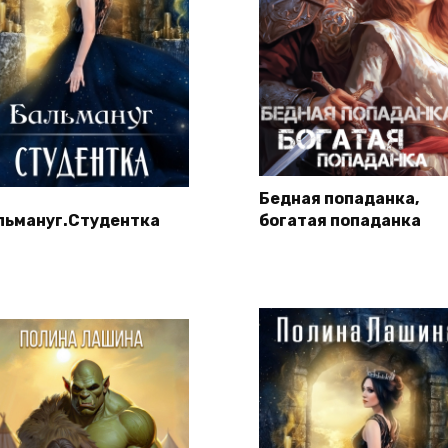
Бедная попаданка,
льмануг.Студентка
богатая попаданка