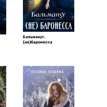
Бальмануг.
(не)баронесса