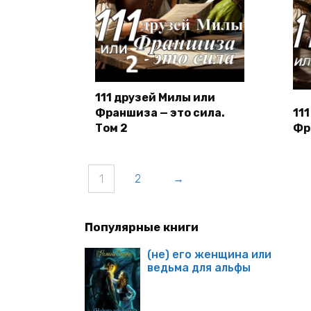
111 друзей Милы или
Франшиза — это сила.
11
Том 2
Фр
1
2
→
Популярные книги
(не) его женщина или
ведьма для альфы