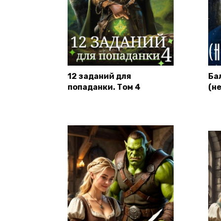
12 заданий для
Ба
попаданки. Том 4
(н