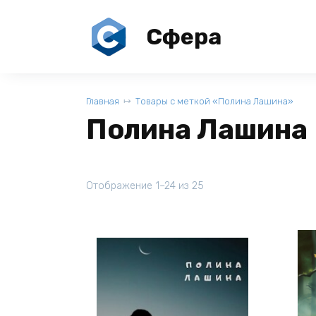
Перейти
к
Сфера
содержанию
Главная
Товары с меткой «Полина Лашина»
Полина Лашина
Отображение 1–24 из 25