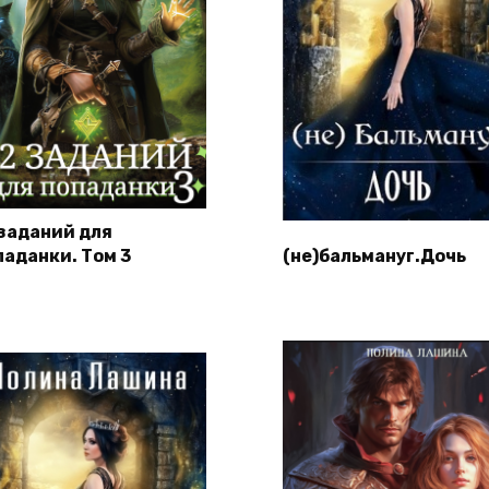
 заданий для
паданки. Том 3
(не)бальмануг.Дочь