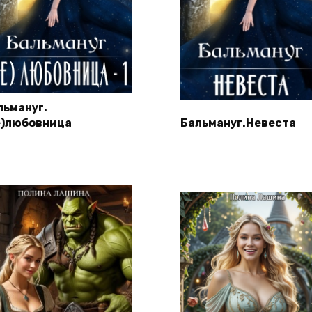
льмануг.
е)любовница
Бальмануг.Невеста