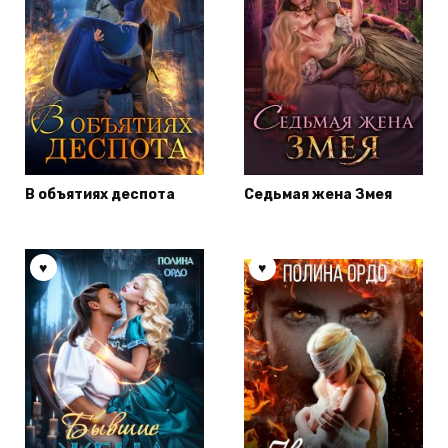
В объятиях деспота
Седьмая жена Змея