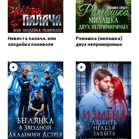
Невеста палача, или
Ромашка (милашка)
злодейка поневоле
двух непримиримых