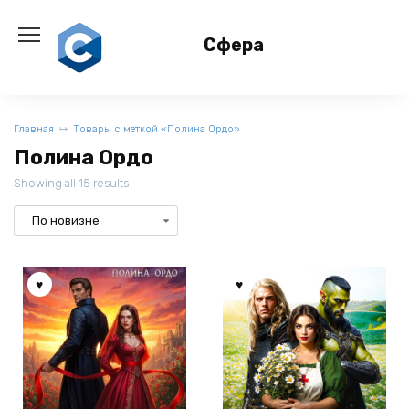
Перейти
к
Сфера
содержанию
Главная
Товары с меткой «Полина Ордо»
Полина Ордо
Showing all 15 results