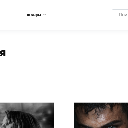
Search
Жанры
for:
я