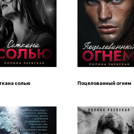
ткана солью
Поцелованный огнем